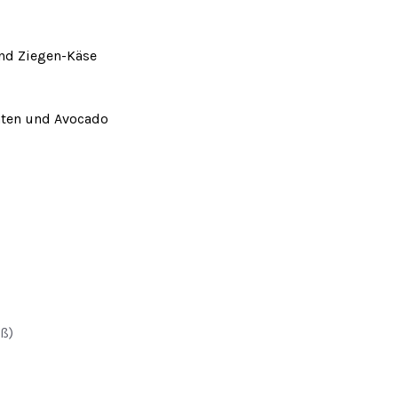
und Ziegen-Käse
aten und Avocado
oß)