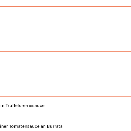
n in Trüffelcremesauce
iner Tomatensauce an Burrata