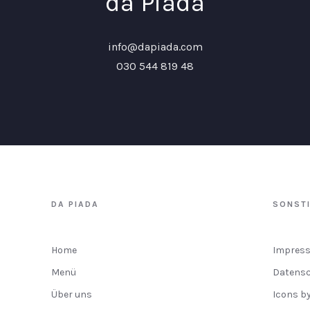
da Piada
info@dapiada.com
030 544 819 48
DA PIADA
SONST
Home
Impres
Menü
Datens
Über uns
Icons b